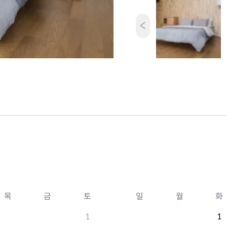
<
목
금
토
일
월
화
1
1