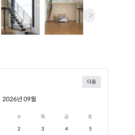
>
다음
2026년 09월
수
목
금
토
2
3
4
5