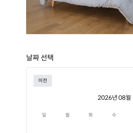
날짜 선택
이전
2026년 08월
일
월
화
수